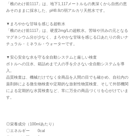
「樵のわけ前1117」は、地下1,117メートルもの奥深くから自然の恵
みそのままに採水した、pH8.8の弱アルカリ天然水です。
▼まろやかな甘味を感じる超軟水
「樵のわけ前1117」は、硬度2mg/Lの超軟水。苦味や渋みの元となる
マグネシウム分が少なく、まろやかな甘味を感じる口あたりの良いナ
チュラル・ミネラル・ウォーターです。
▼安心安全な水を守る全自動システムと厳しい検査
ボトルへの注水、箱詰めまで人の手を介さない全自動システムを導
入。
品質検査は、機械だけでなく全商品を人間の目でも確かめ、自社内の
薬剤師による微生物検査や定期的な放射性物質検査、そして外部機関
による定期的な水質検査など、常に万全の商品づくりを心がけていま
す。
◎栄養成分（100mlあたり）
〇エネルギー 0cal