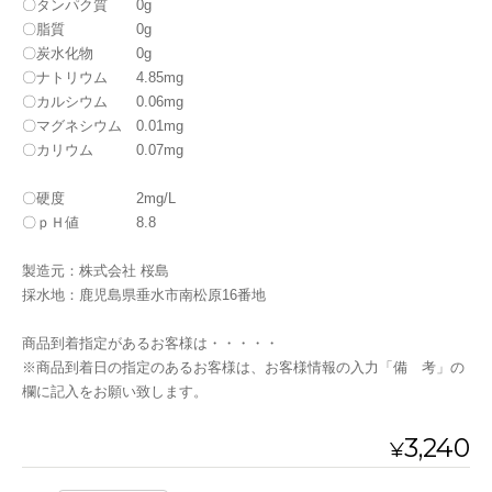
〇タンパク質 0g
〇脂質 0g
〇炭水化物 0g
〇ナトリウム 4.85mg
〇カルシウム 0.06mg
〇マグネシウム 0.01mg
〇カリウム 0.07mg
〇硬度 2mg/L
〇ｐＨ値 8.8
製造元：株式会社 桜島
採水地：鹿児島県垂水市南松原16番地
商品到着指定があるお客様は・・・・・
※商品到着日の指定のあるお客様は、お客様情報の入力「備 考」の
欄に記入をお願い致します。
3,240
¥