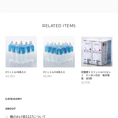
RELATED ITEMS
2リットル×6本入り
2リットル×12本入り
定期便１０リットル×２セッ
ト クーポン付き 毎月発
¥2,592
¥5,184
送 全3回
¥2,916
CATEGORY
ABOUT
樵のわけ前1117について